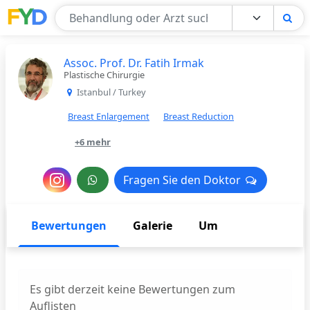
Find Your Doctor
Assoc. Prof. Dr. Fatih Irmak
Plastische Chirurgie
Istanbul / Turkey
Breast Enlargement
Breast Reduction
+6 mehr
Nachricht
Fragen Sie den Doktor
Fragen Sie den Doktor
an
den
Bewertungen
Galerie
Um
Arzt
Es gibt derzeit keine Bewertungen zum
Auflisten