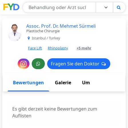
Find Your Doctor
Assoc. Prof. Dr. Mehmet Sürmeli
Plastische Chirurgie
Istanbul / Turkey
Face Lift
Rhinoplasty
+5 mehr
Nachricht
Fragen Sie den Doktor
Fragen Sie den Doktor
an
den
Bewertungen
Galerie
Um
Arzt
Es gibt derzeit keine Bewertungen zum
Auflisten