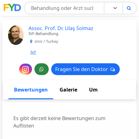
Find Your Doctor
Assoc. Prof. Dr. Ulaş Solmaz
IVF-Behandlung
zmir / Turkey
IVF
Nachricht
Fragen Sie den Doktor
Fragen Sie den Doktor
an
den
Bewertungen
Galerie
Um
Arzt
Es gibt derzeit keine Bewertungen zum
Auflisten