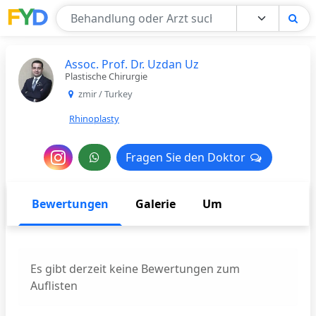
Find Your Doctor
Assoc. Prof. Dr. Uzdan Uz
Plastische Chirurgie
zmir / Turkey
Rhinoplasty
Nachricht
Fragen Sie den Doktor
Fragen Sie den Doktor
an
den
Bewertungen
Galerie
Um
Arzt
Es gibt derzeit keine Bewertungen zum
Auflisten