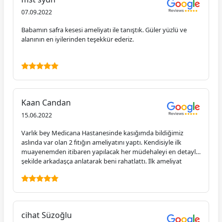
07.09.2022
Babamın safra kesesi ameliyatı ile tanıştık. Güler yüzlü ve
alanının en iyilerinden teşekkür ederiz.
Kaan Candan
15.06.2022
Varlık bey Medicana Hastanesinde kasığımda bildiğimiz
aslında var olan 2 fıtığın ameliyatını yaptı. Kendisiyle ilk
muayenemden itibaren yapılacak her müdehaleyi en detaylı
şekilde arkadaşça anlatarak beni rahatlattı. İlk ameliyat
olmasına rağmen hiç korkmadan ameliyatımı oldum ve
kendisine gösterdiği ilgiden dolayı çok teşekkür ederim.
Birçok hastanede gördüğümüz doktor profillerinden sonra
Varlık bey ile tanışmak benim için mükemmel oldu. Tedaviye
ihtiyacı olan herkese gözüm kapalı Varlık beyle görüşmesini
cihat Süzoğlu
öneririm.