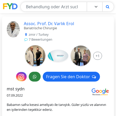
Find Your Doctor
Assoc. Prof. Dr. Varlık Erol
Bariatrische Chirurgie
zmir / Turkey
7 Bewertungen
+1
Nachricht
Fragen Sie den Doktor
Fragen Sie den Doktor
an
mst sydn
den
07.09.2022
Arzt
Babamın safra kesesi ameliyatı ile tanıştık. Güler yüzlü ve alanının
en iyilerinden teşekkür ederiz.