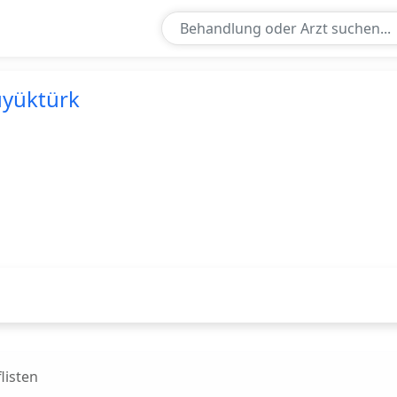
ur Doctor
üyüktürk
listen