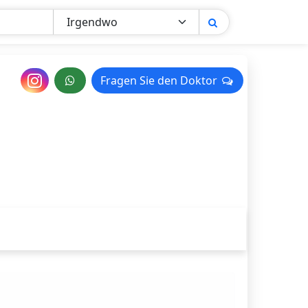
Nachricht
Fragen Sie den Doktor
Fragen Sie den Doktor
an
den
Arzt