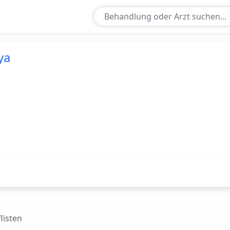
ur Doctor
ya
listen