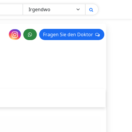
Nachricht
Fragen Sie den Doktor
Fragen Sie den Doktor
an
den
Arzt