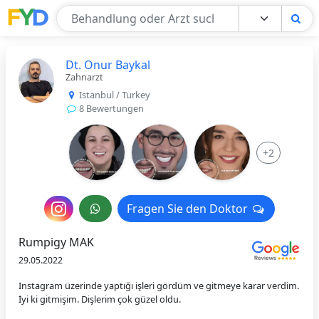
Find Your Doctor
Dt. Onur Baykal
Zahnarzt
Istanbul / Turkey
8 Bewertungen
+2
Nachricht
Fragen Sie den Doktor
Fragen Sie den Doktor
an
Rumpigy MAK
den
29.05.2022
Arzt
Instagram üzerinde yaptığı işleri gördüm ve gitmeye karar verdim.
İyi ki gitmişim. Dişlerim çok güzel oldu.