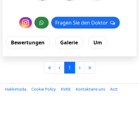
Nachricht
Fragen Sie den Doktor
Fragen Sie den Doktor
an
Bewertungen
Galerie
Um
den
Arzt
1
Hakkımızda
Cookie Policy
KVKK
Kontaktiere uns
Arzt