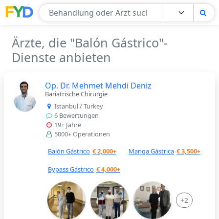
Find Your Doctor
Ärzte, die "Balón Gástrico"-
Dienste anbieten
Op. Dr. Mehmet Mehdi Deniz
Bariatrische Chirurgie
Istanbul / Turkey
6 Bewertungen
19+ Jahre
5000+ Operationen
Balón Gástrico
€ 2,000
+
Manga Gástrica
€ 3,500
+
Bypass Gástrico
€ 4,000
+
+2