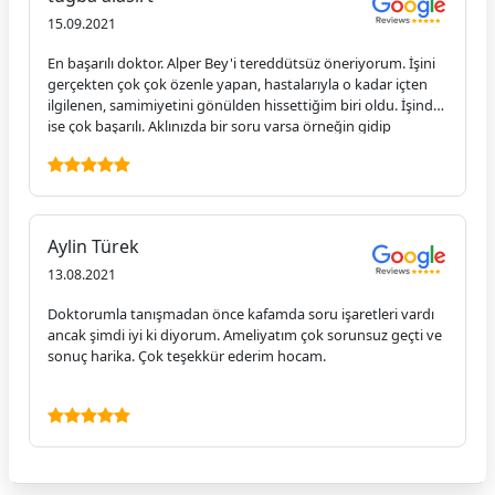
15.09.2021
En başarılı doktor. Alper Bey'i tereddütsüz öneriyorum. İşini
gerçekten çok çok özenle yapan, hastalarıyla o kadar içten
ilgilenen, samimiyetini gönülden hissettiğim biri oldu. İşinde
ise çok başarılı. Aklınızda bir soru varsa örneğin gidip
tanışarak, evet gerçekten sağlığımı emanet edeceğim
doktorumu buldum diyeceğinize eminim. Çokça başarılar
dilerim hocam ve teşekkürler.
Aylin Türek
13.08.2021
Doktorumla tanışmadan önce kafamda soru işaretleri vardı
ancak şimdi iyi ki diyorum. Ameliyatım çok sorunsuz geçti ve
sonuç harika. Çok teşekkür ederim hocam.