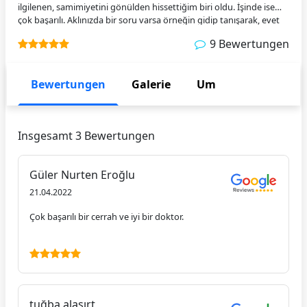
ilgilenen, samimiyetini gönülden hissettiğim biri oldu. İşinde ise
çok başarılı. Aklınızda bir soru varsa örneğin gidip tanışarak, evet
gerçekten sağlığımı emanet edeceğim doktorumu buldum
9 Bewertungen
diyeceğinize eminim. Çokça başarılar dilerim hocam ve teşekkürler.
Bewertungen
Galerie
Um
Insgesamt 3 Bewertungen
Güler Nurten Eroğlu
21.04.2022
Çok başarılı bir cerrah ve iyi bir doktor.
tuğba alasırt