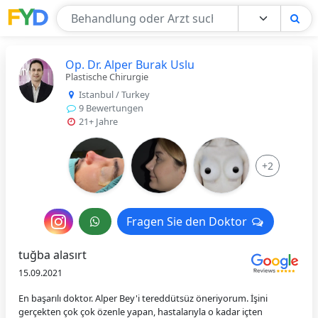
Find Your Doctor
Op. Dr. Alper Burak Uslu
Plastische Chirurgie
Istanbul / Turkey
9 Bewertungen
21+ Jahre
+2
Nachricht
Fragen Sie den Doktor
Fragen Sie den Doktor
an
tuğba alasırt
den
15.09.2021
Arzt
En başarılı doktor. Alper Bey'i tereddütsüz öneriyorum. İşini
gerçekten çok çok özenle yapan, hastalarıyla o kadar içten