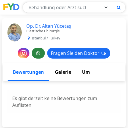
Find Your Doctor
Op. Dr. Altan Yücetaş
Plastische Chirurgie
Istanbul / Turkey
Nachricht
Fragen Sie den Doktor
Fragen Sie den Doktor
an
den
Bewertungen
Galerie
Um
Arzt
Es gibt derzeit keine Bewertungen zum
Auflisten