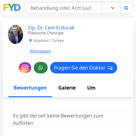
Find Your Doctor
Op. Dr. Cem Erdurak
Plastische Chirurgie
Istanbul / Turkey
Rhinoplasty
Nachricht
Fragen Sie den Doktor
Fragen Sie den Doktor
an
den
Bewertungen
Galerie
Um
Arzt
Es gibt derzeit keine Bewertungen zum
Auflisten