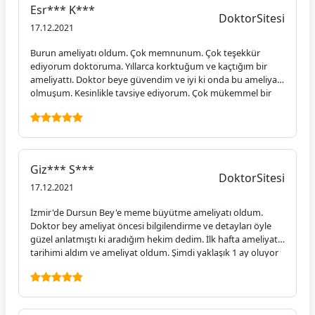
Esr*** K***
DoktorSitesi
17.12.2021
Burun ameliyatı oldum. Çok memnunum. Çok teşekkür
ediyorum doktoruma. Yıllarca korktuğum ve kaçtığım bir
ameliyattı. Doktor beye güvendim ve iyi ki onda bu ameliyatı
olmuşum. Kesinlikle tavsiye ediyorum. Çok mükemmel bir
doktor.
Giz*** S***
DoktorSitesi
17.12.2021
İzmir'de Dursun Bey'e meme büyütme ameliyatı oldum.
Doktor bey ameliyat öncesi bilgilendirme ve detayları öyle
güzel anlatmıştı ki aradığım hekim dedim. İlk hafta ameliyat
tarihimi aldım ve ameliyat oldum. Şimdi yaklaşık 1 ay oluyor
ve her şey yolunda. Çok mutluyum. İyi ki dokturumu tanıma
fırsatım oldu. Çok şanslıyım.