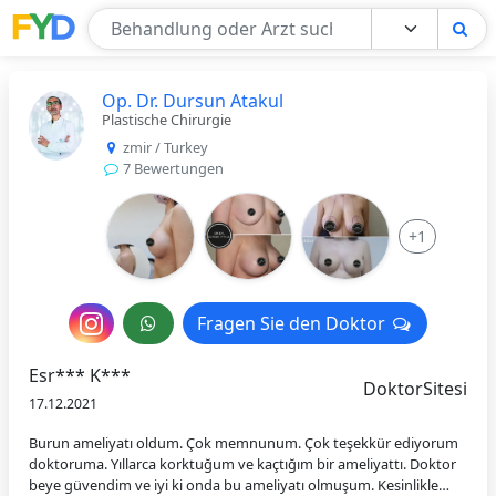
Find Your Doctor
Op. Dr. Dursun Atakul
Plastische Chirurgie
zmir / Turkey
7 Bewertungen
+1
Nachricht
Fragen Sie den Doktor
Fragen Sie den Doktor
an
Esr*** K***
DoktorSitesi
den
17.12.2021
Arzt
Burun ameliyatı oldum. Çok memnunum. Çok teşekkür ediyorum
doktoruma. Yıllarca korktuğum ve kaçtığım bir ameliyattı. Doktor
beye güvendim ve iyi ki onda bu ameliyatı olmuşum. Kesinlikle