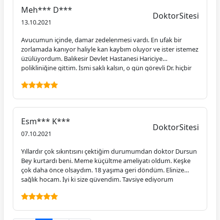
Meh*** D***
DoktorSitesi
13.10.2021
Avucumun içinde, damar zedelenmesi vardı. En ufak bir
zorlamada kanıyor haliyle kan kaybım oluyor ve ister istemez
üzülüyordum. Balıkesir Devlet Hastanesi Hariciye
polikliniğine gittim. İsmi saklı kalsın, o gün görevli Dr. hiçbir
muayene ve müdahale yapmadan "pansuman yap, geçer"
dedi. Dışarı çıktı m, gidiyordum, kıyafeti dolayısıyla hasta
bakıcı olduğunu düşündüğüm bir görevli "sen istersen
estetik cerrahi kısmına git, bu pansumanla geçecek gibi
görünmüyor" uyarısında bulundu. Gittim, Op. Dr. Dursun
Esm*** K***
Atakul Bey görevliydi. Hemen ameliyathaneye aldı. Gerekli
DoktorSitesi
müdahaleyi ve operasyonu yaptı. Serviste görevli memur,
07.10.2021
"abi hiç merak etme, Dr.un eli şifalıdır, eskisi gibi sağlıklı
Yıllardır çok sıkıntısını çektiğim durumumdan doktor Dursun
olacaksın" dedi. Hakikaten elimde ne izi kaldı, ne de ondan
Bey kurtardı beni. Meme küçültme ameliyatı oldum. Keşke
sonra bir sıkıntı yaşamadım. İşte Lokman Hekimin varisi, İbn-i
çok daha önce olsaydım. 18 yaşıma geri döndüm. Elinize
Sinan'ın torunu dedim. Ne yazık ki, önceki doktorun siması
sağlık hocam. İyi ki size güvendim. Tavsiye ediyorum
bile aklımda değil; Op. Dr. Dursun Atakul Bey'e ise hep dua
doktorumu.
ediyorum: "Allah kendisinden razı olsun ve her tuttuğu altın
olsun. Elleri dert görmesin."