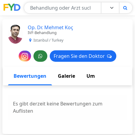
Find Your Doctor
Op. Dr. Mehmet Koç
IVF-Behandlung
Istanbul / Turkey
Nachricht
Fragen Sie den Doktor
Fragen Sie den Doktor
an
den
Bewertungen
Galerie
Um
Arzt
Es gibt derzeit keine Bewertungen zum
Auflisten