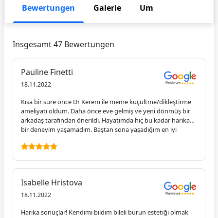
Bewertungen
Galerie
Um
memnun kaldım ve şimdiden herhangi bir plastik/kozmetik
prosedür arayan tanıdığım herkese Clinic Arts'ı tavsiye ettim!
Insgesamt 47 Bewertungen
Pauline Finetti
18.11.2022
Kısa bir süre önce Dr Kerem ile meme küçültme/dikleştirme
ameliyatı oldum. Daha önce eve gelmiş ve yeni dönmüş bir
arkadaş tarafından önerildi. Hayatımda hiç bu kadar harika
bir deneyim yaşamadım. Baştan sona yaşadığım en iyi
deneyimdi. İlk olarak, kesinlikle harika olan ve bilmek
istediğim her şey konusunda içimi rahatlatan koordinatörleri
Ferve ile konuştum ve oradayken iyi olduğumdan emin
olmak için her gün benimle iletişim halinde kaldı. Klinik güzel
ve temizdi. Resepsiyondaki hemşire ve görevli (adını
Isabelle Hristova
hatırlayamıyorum) da harikaydı ve benim için çok sevimliydi.
Hastane beş yıldızlı otel gibiydi. Kerem Doktor ve tüm ekibine
18.11.2022
yeterince puan veremem. Harika.
Harika sonuçlar! Kendimi bildim bileli burun estetiği olmak