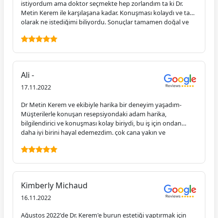
istiyordum ama doktor seçmekte hep zorlandım ta ki Dr.
Metin Kerem ile karşılaşana kadar. Konuşması kolaydı ve tam
olarak ne istediğimi biliyordu. Sonuçlar tamamen doğal ve
kimse farketmedi bile. Tanıştığım en arkadaş canlısı ve
organize ekibe sahip! Koordinatör tüm sorularımı yanıtladı,
süper hızlı yanıtlar verdi ve Türkiye'de olduğum süre
boyunca ve hatta ameliyattan sonra bile beni kontrol etti.
Profesyoneller ve ne yaptıklarını biliyorlar! Dr. Kerem'e ve
Ali -
Clinical Arts'taki tüm ekibe bundan daha fazla minnettar
olamazdım.
17.11.2022
Dr Metin Kerem ve ekibiyle harika bir deneyim yaşadım-
Müşterilerle konuşan resepsiyondaki adam harika,
bilgilendirici ve konuşması kolay biriydi, bu iş için ondan
daha iyi birini hayal edemezdim. çok cana yakın ve
yolculukları her zaman konforlu hale getiren klinik ve
hastaneye gidip gelen bir sürücü. Hastane odası bir otel
gibiydi ve personel ve yemekler harikaydı. Bay Kerem
doğrudan ve dürüsttü ve aynı zamanda baştan sona çok
bilgilendiriciydi. Kendine olan güveni beni çok rahatlattı ve
Kimberly Michaud
sonuçlar harika.
16.11.2022
Ağustos 2022'de Dr. Kerem'e burun estetiği yaptırmak için