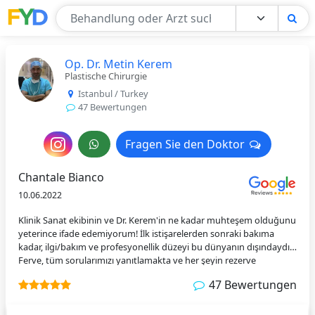
Find Your Doctor
Op. Dr. Metin Kerem
Plastische Chirurgie
Istanbul / Turkey
47 Bewertungen
Nachricht
Fragen Sie den Doktor
Fragen Sie den Doktor
an
Chantale Bianco
den
10.06.2022
Arzt
Klinik Sanat ekibinin ve Dr. Kerem'in ne kadar muhteşem olduğunu
yeterince ifade edemiyorum! İlk istişarelerden sonraki bakıma
kadar, ilgi/bakım ve profesyonellik düzeyi bu dünyanın dışındaydı.
Ferve, tüm sorularımızı yanıtlamakta ve her şeyin rezerve
edilmesini sağlamakta harikaydı. Dr Kerem ve hemşireleri yaptıkları
47 Bewertungen
işte gerçekten uzmanlar. Ameliyatımdan ağrısız uyandım ve
İstanbul'dan yeni bir insan olarak ayrıldım. Ameliyattan 6 hafta
sonra ameliyat olduğumu bilemezdiniz. Sonuçlarımdan kesinlikle