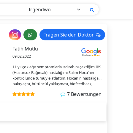
Nachricht
Fragen Sie den Doktor
Fragen Sie den Doktor
an
Fatih Mutlu
den
09.02.2022
Arzt
11 yıl çok ağır semptomlarla ızdırabını çektiğim İBS
(Huzursuz Bağırsak) hastalığımı Salim Hoca’nın
kontrolünde tümüyle atlattım. Hocanın hastalığa
bakış açısı, bütüncül yaklaşması, biofeedback,
diyet programlama ve Ozon Desteği ile
7 Bewertungen
düzenlediği tedavi ilk gününden yanıt verdi. IBS
günlük yaşam konforunu çok düşüren, psikolojik
yansımaları da olan zor bir hastalık, iyi olmak için
denediğim onlarca tetkik ve tedavi yönteminden
sonra Salim Hoca ile şifa bulmuş oldum. Çok
teşekkürler