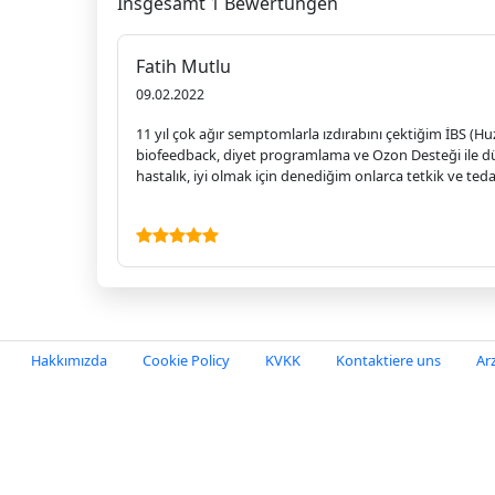
Insgesamt 1 Bewertungen
Fatih Mutlu
09.02.2022
11 yıl çok ağır semptomlarla ızdırabını çektiğim İBS (H
biofeedback, diyet programlama ve Ozon Desteği ile düz
hastalık, iyi olmak için denediğim onlarca tetkik ve t
Hakkımızda
Cookie Policy
KVKK
Kontaktiere uns
Ar