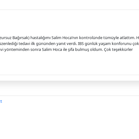
uzursuz Bağırsak) hastalığımı Salim Hoca’nın kontrolünde tümüyle atlattım. H
enlediği tedavi ilk gününden yanıt verdi. IBS günlük yaşam konforunu çok d
edavi yönteminden sonra Salim Hoca ile şifa bulmuş oldum. Çok teşekkürler
zt