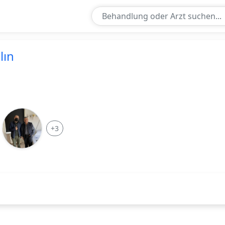
ur Doctor
lın
+3