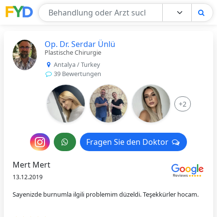
Find Your Doctor
Op. Dr. Serdar Ünlü
Plastische Chirurgie
Antalya / Turkey
39 Bewertungen
+2
Nachricht
Fragen Sie den Doktor
Fragen Sie den Doktor
an
Mert Mert
den
13.12.2019
Arzt
Sayenizde burnumla ilgili problemim düzeldi. Teşekkürler hocam.