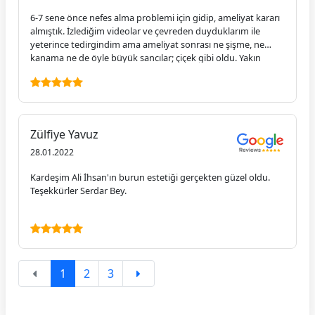
6-7 sene önce nefes alma problemi için gidip, ameliyat kararı
almıştık. İzlediğim videolar ve çevreden duyduklarım ile
yeterince tedirgindim ama ameliyat sonrası ne şişme, ne
kanama ne de öyle büyük sancılar; çiçek gibi oldu. Yakın
zamanda, farklı bir vaka ile yine burun ameliyatım;
sonrasında yine tertemiz nefes alma özgürlüğü. Serdar
Hoca’dan önce nefes alamıyormuşum; ben onu normal
sanıyordum, alakası yokmuş. Eli de çok hafif galiba, ameliyat
sonrası günlerde, yoğun ağrı kesici kullanma ihtiyacım hiç
Zülfiye Yavuz
olmadı; teşekkür ederim bir kez daha.
28.01.2022
Kardeşim Ali İhsan'ın burun estetiği gerçekten güzel oldu.
Teşekkürler Serdar Bey.
1
2
3