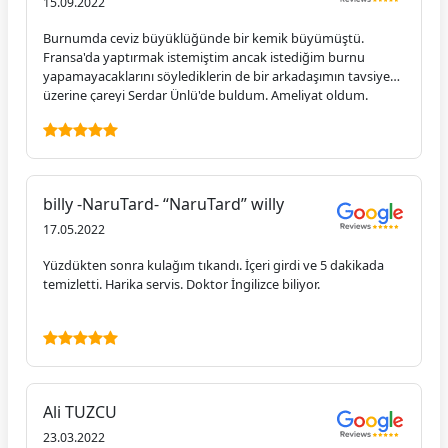
15.09.2022
Burnumda ceviz büyüklüğünde bir kemik büyümüştü.
Fransa'da yaptırmak istemiştim ancak istediğim burnu
yapamayacaklarını söylediklerin de bir arkadaşımın tavsiyesi
üzerine çareyi Serdar Ünlü'de buldum. Ameliyat oldum.
Hayatımdan hiç bu kadar mutlu olmamıştım. Ekibi, kendisi
mükemmel ötesi. İstediğim burna kavuştum. 10 numara 5
yıldız hizmet. Çok teşekkür ederim.
billy -NaruTard- “NaruTard” willy
17.05.2022
Yüzdükten sonra kulağım tıkandı. İçeri girdi ve 5 dakikada
temizletti. Harika servis. Doktor İngilizce biliyor.
Ali TUZCU
23.03.2022