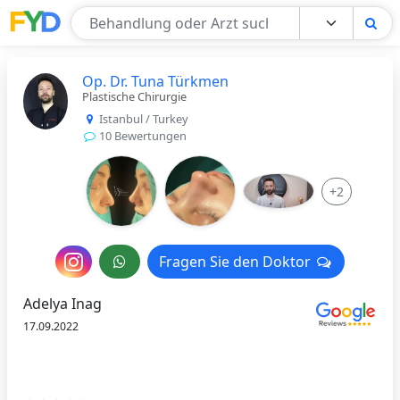
Find Your Doctor
Op. Dr. Tuna Türkmen
Plastische Chirurgie
Istanbul / Turkey
10 Bewertungen
+2
Nachricht
Fragen Sie den Doktor
Fragen Sie den Doktor
an
Adelya Inag
den
17.09.2022
Arzt