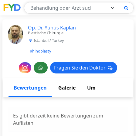
Find Your Doctor
Op. Dr. Yunus Kaplan
Plastische Chirurgie
Istanbul / Turkey
Rhinoplasty
Nachricht
Fragen Sie den Doktor
Fragen Sie den Doktor
an
den
Bewertungen
Galerie
Um
Arzt
Es gibt derzeit keine Bewertungen zum
Auflisten