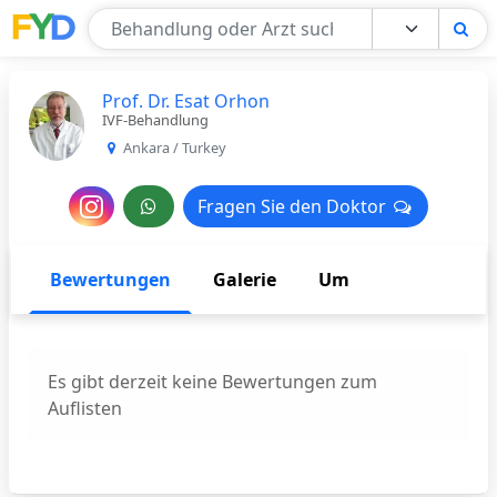
Find Your Doctor
Prof. Dr. Esat Orhon
IVF-Behandlung
Ankara / Turkey
Nachricht
Fragen Sie den Doktor
Fragen Sie den Doktor
an
den
Bewertungen
Galerie
Um
Arzt
Es gibt derzeit keine Bewertungen zum
Auflisten