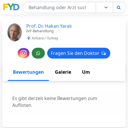
Find Your Doctor
Prof. Dr. Hakan Yaralı
IVF-Behandlung
Ankara / Turkey
Nachricht
Fragen Sie den Doktor
Fragen Sie den Doktor
an
den
Bewertungen
Galerie
Um
Arzt
Es gibt derzeit keine Bewertungen zum
Auflisten