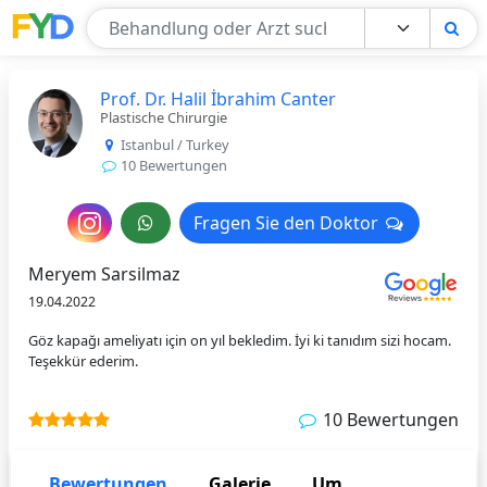
Find Your Doctor
Prof. Dr. Halil İbrahim Canter
Plastische Chirurgie
Istanbul / Turkey
10 Bewertungen
Nachricht
Fragen Sie den Doktor
Fragen Sie den Doktor
an
Meryem Sarsilmaz
den
19.04.2022
Arzt
Göz kapağı ameliyatı için on yıl bekledim. İyi ki tanıdım sizi hocam.
Teşekkür ederim.
10 Bewertungen
Bewertungen
Galerie
Um