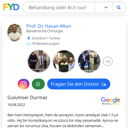
Find Your Doctor
Prof. Dr. Hasan Altun
Bariatrische Chirurgie
Istanbul / Turkey
79 Bewertungen
+2
Nachricht
Fragen Sie den Doktor
Fragen Sie den Doktor
an
Gulumser Durmaz
den
18.08.2022
Arzt
Ben hem hemşireyim, hem de anneyim. Kızım ameliyat olalı 1.5 yıl
oldu. Hiç bir komplikasyon ve üzücü bir olay yasamadık. Ayrıca ne
zaman bir sorumuz olsa, hocam ve ekibinden tamamen