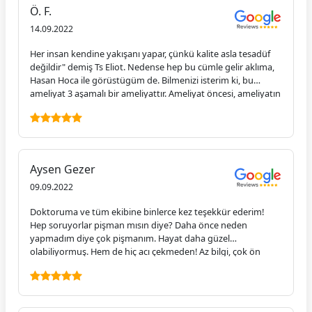
güvenli.
Ö. F.
14.09.2022
Her insan kendine yakışanı yapar, çünkü kalite asla tesadüf
değildir" demiş Ts Eliot. Nedense hep bu cümle gelir aklıma,
Hasan Hoca ile görüstügüm de. Bilmenizi isterim ki, bu
ameliyat 3 aşamalı bir ameliyattır. Ameliyat öncesi, ameliyatın
kendisi ve ameliyat sonrası. Mide ameliyatını düşünüyorsanız
eğer, sadece ameliyatın kendisinde uzmanlaşmış, tecrübeli
bir doktor değil; ameliyat öncesi ve sonrasında size yol
arkadaşı olacak, her daim sorularınızı cevaplayacak,
gerçekten telefonun öbür ucunda gece-gündüz "alo"
Aysen Gezer
dediğimizde, size geri dönecek bir doktoru, yani Hasan
Hocayı seçin. Kendisi sadece işinde çok uzman, çok tecrübeli,
09.09.2022
çok bilgili bir doktor değil; kendisi, sizden bizden biri, insancıl,
Doktoruma ve tüm ekibine binlerce kez teşekkür ederim!
sakin, güven veren, yatıştıran, anlayan yani empati yapabilen
Hep soruyorlar pişman mısın diye? Daha önce neden
çok çok nadir doktorlardan biri. Kendisinin tam 5,5 yıllık
yapmadım diye çok pişmanım. Hayat daha güzel
hastasıyım; bu kadar zaman sonra bile danışmak için mesaj
olabiliyormuş. Hem de hiç acı çekmeden! Az bilgi, çok ön
attığımda çok kısa zamanda geri dönen, yardımını
yargı… Kendiyle mutlu olmayan herkese tavsiye ederim.
esirgemeyen bir melek. Ayrıca, tip camiasinda, "mide
Mükemmel bir öncesi ve sonrası ameliyatın tüm işlemleri.
ameliyatımı Hasan Hoca yaptı" dediğinizde, farklı
Selamlar, Aysen.
doktorlardan "bu konuda ki en iyi hocaya kendinizi ameliyat
ettirmişsiniz" yorumunu duyuyorsunuz; tecrübeyle sabit!