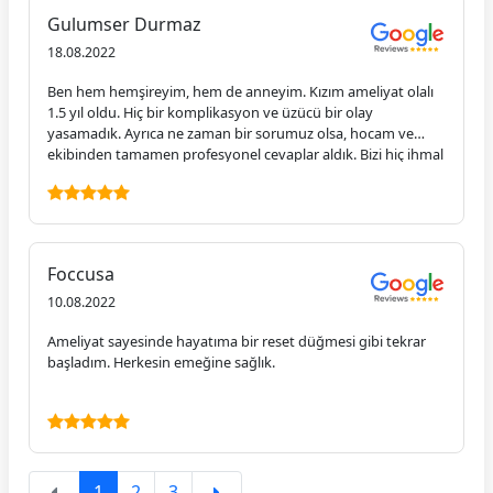
Kendisine, eşine, asistanına ve tüm ekibine her gün duacıyım.
Gulumser Durmaz
Allah her daim yollarını açık etsin!
18.08.2022
Ben hem hemşireyim, hem de anneyim. Kızım ameliyat olalı
1.5 yıl oldu. Hiç bir komplikasyon ve üzücü bir olay
yasamadık. Ayrıca ne zaman bir sorumuz olsa, hocam ve
ekibinden tamamen profesyonel cevaplar aldık. Bizi hiç ihmal
etmediler. Hem ameliyat ve sonrası için, hem de alcak gönüllü
samımı oldukları için ne kadar teşekkür etsek azdır. Keşke
ülkemizde böyle hocalarımız ve ekibindeki seçkin insanlar
saglık sektöründe olsa ve güven içinde olsak. Tekrar başarılı
bir ameliyat süreci ve ilgisi için çok ama çok teşekkür ederim.
Foccusa
İyi ki varlar. Sonsuz güven içinde tavsiye ederim.
10.08.2022
Ameliyat sayesinde hayatıma bir reset düğmesi gibi tekrar
başladım. Herkesin emeğine sağlık.
1
2
3