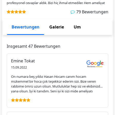
profesyonel cevaplar aldık. Bizi hiç ihmal etmediler. Hem ameliyat
ve sonrası için, hem de alcak gönüllü samımı oldukları için ne kadar
79 Bewertungen
teşekkür etsek azdır. Keşke ülkemizde böyle hocalarımız ve
ekibindeki seçkin insanlar saglık sektöründe olsa ve güven içinde
olsak. Tekrar başarılı bir ameliyat süreci ve ilgisi için çok ama çok
Bewertungen
Galerie
Um
teşekkür ederim. İyi ki varlar. Sonsuz güven içinde tavsiye ederim.
Insgesamt 47 Bewertungen
Emine Tokat
15.09.2022
On numara beş yıldız Hasan Hocam canım hocam
mükemmel bir hoca çok teşekkür ederim sizi. Bize veren
rabbime ömrü uzun olsun. Mutluluklar hep siz ve ekibinizden
yana olsun. İyi ki tanıdım. Seni iyi ki sizi mide ameliyatı
olurken akciğer enbolisi atlatmış bir hastanız olarak beni
aydınlattınız. Beni sakinleş korkularım sizin sayenizde
yenerek geldim. Beni çok dinlediniz hakkınızı helal edin.
Mükemmel bir hocamız Hasan Altun obezite cerrahisi sizinle