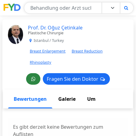
Find Your Doctor
Prof. Dr. Oğuz Çetinkale
Plastische Chirurgie
Istanbul / Turkey
Breast Enlargement
Breast Reduction
Rhinoplasty
Fragen Sie den Doktor
Fragen Sie den Doktor
Bewertungen
Galerie
Um
Es gibt derzeit keine Bewertungen zum
Auflisten