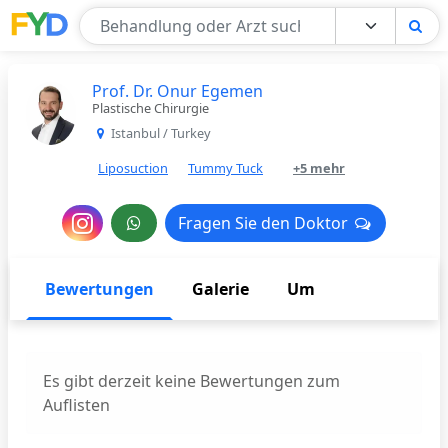
Find Your Doctor
Prof. Dr. Onur Egemen
Plastische Chirurgie
Istanbul / Turkey
Liposuction
Tummy Tuck
+5 mehr
Nachricht
Fragen Sie den Doktor
Fragen Sie den Doktor
an
den
Bewertungen
Galerie
Um
Arzt
Es gibt derzeit keine Bewertungen zum
Auflisten